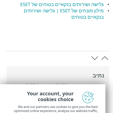
גלישה ושירותים בנקאיים בטוחים של ESET
מילון מונחים של ESET | גלישה ושירותים
בנקאיים בטוחים
נתיב
העזרה המקוונת של ESET
>
ESET Smart
Security Premium
>
עבודה עם ESET Smart
Your account, your
Security Premium
>
הגדרות
>
כלי אבטחה
>
cookies choice
גלישה ושירותים בנקאיים בטוחים
We and our partners use cookies to give you the best
optimized online experience, analyze our website traffic,