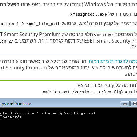
Win‏ (cmd) על-ידי בחירה באפשרות
הפעל כמנ
ום השמירה של
xmlsigntool.exe
חתימה על קובץ תצורה ‎.
xml
ersion 1|2 <xml_file_path>
ל הפרמטר
תלוי בגרסה של ESET Smart Security Premium שברשותך. השתמש ב-
/version
ESET Smart Se שקודמות לגרסה 11.1. השתמש ב-
/version 2
Pr
מה להגדרות מתקדמות
והזן אותה שנית לאישור כאשר תופיע הנחיה לכך בכלי XmlSignTool.
סמה.
חתימה על קובץ תצורה מיוצא:
xmlsigntool /version 2 c:\config\setti