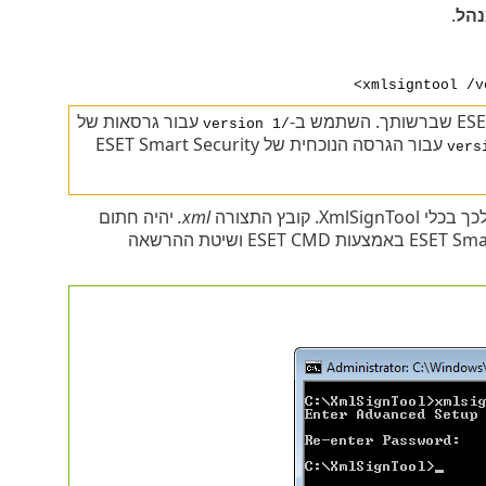
הל
.
xmlsigntool /v
עבור גרסאות של
/version 1
עבור הגרסה הנוכחית של ESET Smart Security
 קובץ התצורה
‎.xml
יהיה חתום
כעת וניתן יהיה להשתמש בו לביצוע ייבוא במופע אחר של ESET Smart Security Premium באמצעות ESET CMD ושיטת ההרשאה