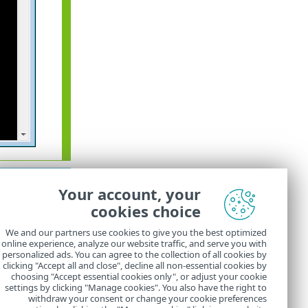
אם הסיס
Your account, your
התצורה ‎.
פועל ESET Smart Security Premium לפני ביצוע הייבוא.
cookies choice
We and our partners use cookies to give you the best optimized
לא מומלץ לאפשר ESET CMD ללא הרשאה מאחר שהדב
online experience, analyze our website traffic, and serve you with
personalized ads. You can agree to the collection of all cookies by
מתקדמו
clicking "Accept all and close", decline all non-essential cookies by
choosing "Accept essential cookies only", or adjust your cookie
settings by clicking "Manage cookies". You also have the right to
withdraw your consent or change your cookie preferences