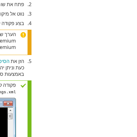
פתח את שורת הפקודה של dows
נווט אל מיק
בצע פקודה ל
הערך ש
curity Premium
emium.
הזן את
הסיס
באמצעות סי
פקודה ל
ngs.xml