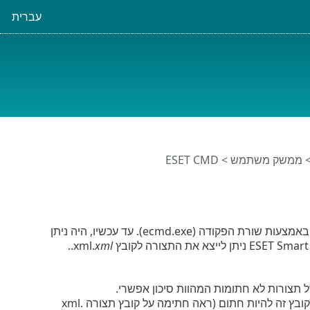
עברית
ממשק משתמש
> ESET CMD
זוהי תכונה שמאפשרת פקודות ecmd מתקדמות. היא מאפשרת לייצא ולייבא הגדרות באמצעות שורת הפקודה (ecmd.exe). עד עכשיו, היה ניתן
.
xml
צורות לא חתומות המהוות סיכון אפשרי.
– נדרשת סיסמה לייבוא תצורה מקובץ ‎.xml.xml על קובץ זה להיות חתום (ראה חתימה על קובץ תצורה .xml‎