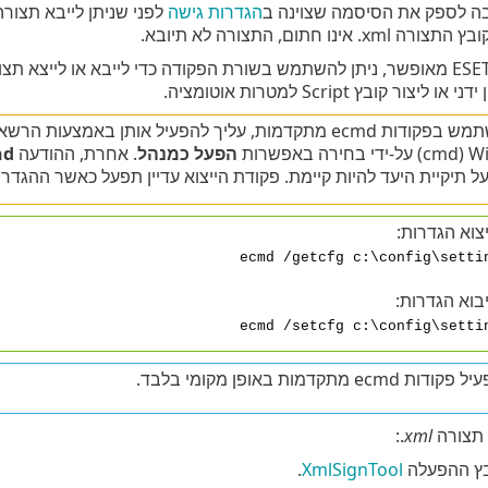
ה לספק את הסיסמה שצוינה ב
הגדרות גישה
לפני שניתן לייבא תצור
 אינו חתום, התצורה לא תיובא.
ור קובץ Script למטרות אוטומציה.
כדי להשתמש בפקודות ecmd מתקדמות, עליך להפעיל אותן 
 באפשרות
הפעל כמנהל
. אחרת, ההודעה
nd
תיקיית היעד להיות קיימת. פקודת הייצוא עדיין תפעל כאשר ההגדרה ESET CMD אינה פעיל
צוא הגדרות:
ecmd /getcfg c:\config\setti
בוא הגדרות:
ecmd /setcfg c:\config\setti
ecm מתקדמות באופן מקומי בלבד.
צורה ‎.
xml
בץ ההפעלה
XmlSignTool
.