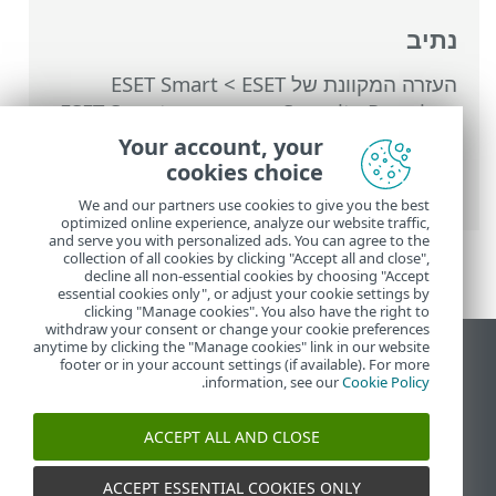
נתיב
העזרה המקוונת של ESET
>
ESET Smart
Security Premium
>
עבודה עם ESET Smart
Security Premium
>
כלים
>
בחירת דוגמה
Your account, your
לניתוח
> בחר דגימה לשליחה ולניתוח - אתר
cookies choice
חשוד
We and our partners use cookies to give you the best
optimized online experience, analyze our website traffic,
and serve you with personalized ads. You can agree to the
collection of all cookies by clicking "Accept all and close",
decline all non-essential cookies by choosing "Accept
essential cookies only", or adjust your cookie settings by
clicking "Manage cookies". You also have the right to
withdraw your consent or change your cookie preferences
anytime by clicking the "Manage cookies" link in our website
הצג את האתר למחשב
footer or in your account settings (if available). For more
.
information, see our
Cookie Policy
End of Life
מאגר הידע של ESET
ACCEPT ALL AND CLOSE
הפורום של ESET
ESET Status Portal
ACCEPT ESSENTIAL COOKIES ONLY