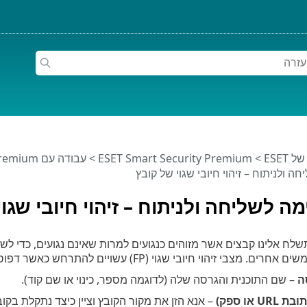
ESET
>
ESET Smart Security Premium
>
עבודה עם ESET Smart Security Premium
ה ולניתוח – זיהוי חיובי שגוי של קובץ
ה לשליחה ולניתוח – זיהוי חיובי שגו
ח אלינו קבצים אשר מזוהים כנגועים למרות שאינם נגועים, כדי לשפר א
ובי שגוי (FP) עשויים להתרחש כאשר דפוס של קובץ מסוים תואם לדפוס הכלול במנגנון איתור.
ה
– שם התוכנית והגרסה שלה (לדוגמה מספר, כינוי או שם קוד).
 או ספק)
– אנא הזן את מקור הקובץ וציין כיצד נתקלת בקוב