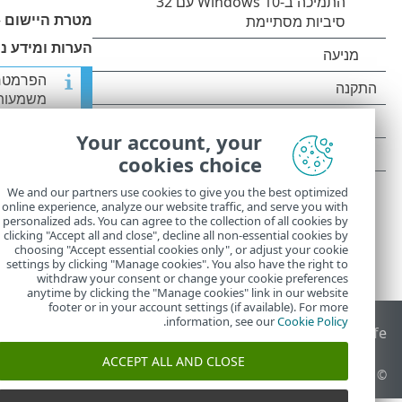
מטרת היישום
–
הערות ומידע נ
הפרמטרים
משמעותי
Your account, your
cookies choice
We and our partners use cookies to give you the best optimized
online experience, analyze our website traffic, and serve you with
personalized ads. You can agree to the collection of all cookies by
clicking "Accept all and close", decline all non-essential cookies by
choosing "Accept essential cookies only", or adjust your cookie
settings by clicking "Manage cookies". You also have the right to
withdraw your consent or change your cookie preferences
anytime by clicking the "Manage cookies" link in our website
footer or in your account settings (if available). For more
.
information, see our
Cookie Policy
End of Life
מאגר הידע של ESET
הפורום של ESET
 Status Portal
ACCEPT ALL AND CLOSE
© 1992 - 2026 ESET, spol. s r.o.‎ - כל הזכויות שמורות.