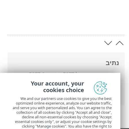
נתיב
העזרה המקוונת של ESET
>
ESET Smart
Security Premium
>
עבודה עם ESET Smart
Your account, your
Security Premium
>
עזרה ותמיכה
> אודות
cookies choice
ESET Smart Security Premium
We and our partners use cookies to give you the best
optimized online experience, analyze our website traffic,
and serve you with personalized ads. You can agree to the
collection of all cookies by clicking "Accept all and close",
decline all non-essential cookies by choosing "Accept
essential cookies only", or adjust your cookie settings by
clicking "Manage cookies". You also have the right to