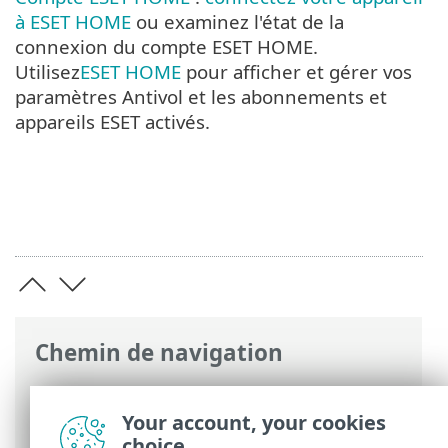
à ESET HOME
ou examinez l'état de la
connexion du compte ESET HOME.
Utilisez
ESET HOME
pour afficher et gérer vos
paramètres Antivol et les abonnements et
appareils ESET activés.
Chemin de navigation
Aide en ligne ESET
>
ESET Smart Security
Premium
>
Utilisation d'ESET Smart
Your account, your cookies
Security Premium
choice