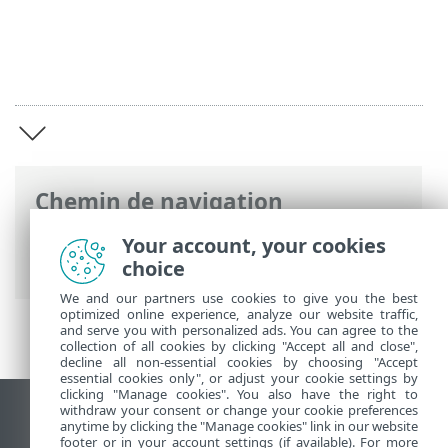
Chemin de navigation
Aide en ligne ESET
>
ESET Smart Security
Your account, your cookies
Premium
>
ESET Smart Security Premium
choice
We and our partners use cookies to give you the best
optimized online experience, analyze our website traffic,
and serve you with personalized ads. You can agree to the
collection of all cookies by clicking "Accept all and close",
decline all non-essential cookies by choosing "Accept
essential cookies only", or adjust your cookie settings by
clicking "Manage cookies". You also have the right to
withdraw your consent or change your cookie preferences
Afficher le site des postes de travail
anytime by clicking the "Manage cookies" link in our website
footer or in your account settings (if available). For more
End of Life