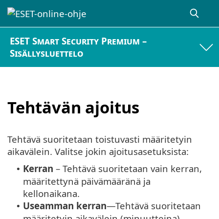
ESET Smart Security Premium –
Sisällysluettelo
Tehtävän ajoitus
Tehtävä suoritetaan toistuvasti määritetyin
aikavälein. Valitse jokin ajoitusasetuksista:
Kerran
– Tehtävä suoritetaan vain kerran,
•
määritettynä päivämääränä ja
kellonaikana.
Useamman kerran
—Tehtävä suoritetaan
•
määritetyin aikavälein (minuutteina).