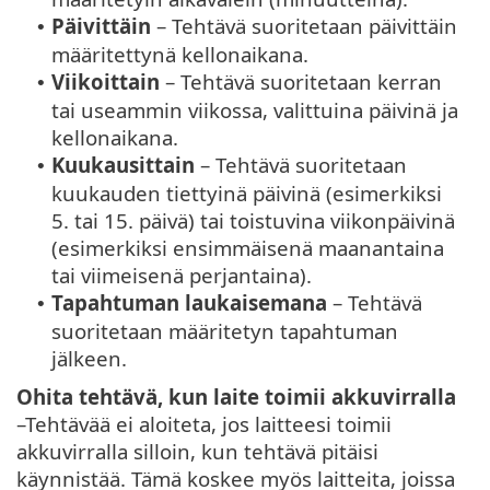
Päivittäin
– Tehtävä suoritetaan päivittäin
•
määritettynä kellonaikana.
Viikoittain
– Tehtävä suoritetaan kerran
•
tai useammin viikossa, valittuina päivinä ja
kellonaikana.
Kuukausittain
– Tehtävä suoritetaan
•
kuukauden tiettyinä päivinä (esimerkiksi
5. tai 15. päivä) tai toistuvina viikonpäivinä
(esimerkiksi ensimmäisenä maanantaina
tai viimeisenä perjantaina).
Tapahtuman laukaisemana
– Tehtävä
•
suoritetaan määritetyn tapahtuman
jälkeen.
Ohita tehtävä, kun laite toimii akkuvirralla
–Tehtävää ei aloiteta, jos laitteesi toimii
akkuvirralla silloin, kun tehtävä pitäisi
käynnistää. Tämä koskee myös laitteita, joissa