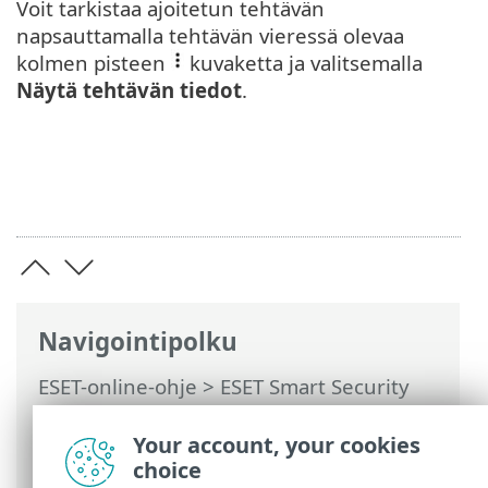
Voit tarkistaa ajoitetun tehtävän
napsauttamalla tehtävän vieressä olevaa
kolmen pisteen
kuvaketta ja valitsemalla
Näytä tehtävän tiedot
.
Navigointipolku
ESET-online-ohje
>
ESET Smart Security
Premium
>
Tuotteen ESET Smart Security
Premium käsitteleminen
>
Työkalut
>
Your account, your cookies
Ajastin
choice