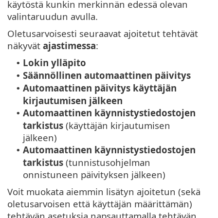
käytöstä kunkin merkinnän edessä olevan
valintaruudun avulla.
Oletusarvoisesti seuraavat ajoitetut tehtävät
näkyvät
ajastimessa
:
Lokin ylläpito
•
Säännöllinen automaattinen päivitys
•
Automaattinen päivitys käyttäjän
•
kirjautumisen jälkeen
Automaattinen käynnistystiedostojen
•
tarkistus
(käyttäjän kirjautumisen
jälkeen)
Automaattinen käynnistystiedostojen
•
tarkistus
(tunnistusohjelman
onnistuneen päivityksen jälkeen)
Voit muokata aiemmin lisätyn ajoitetun (sekä
oletusarvoisen että käyttäjän määrittämän)
tehtävän asetuksia napsauttamalla tehtävän