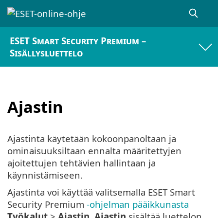
ESET Smart Security Premium –
Sisällysluettelo
Ajastin
Ajastinta käytetään kokoonpanoltaan ja
ominaisuuksiltaan ennalta määritettyjen
ajoitettujen tehtävien hallintaan ja
käynnistämiseen.
Ajastinta voi käyttää valitsemalla ESET Smart
Security Premium
-ohjelman pääikkunasta
Työkalut
>
Ajastin
.
Ajastin
sisältää luettelon