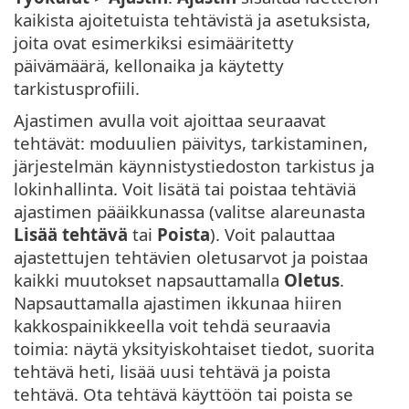
kaikista ajoitetuista tehtävistä ja asetuksista,
joita ovat esimerkiksi esimääritetty
päivämäärä, kellonaika ja käytetty
tarkistusprofiili.
Ajastimen avulla voit ajoittaa seuraavat
tehtävät: moduulien päivitys, tarkistaminen,
järjestelmän käynnistystiedoston tarkistus ja
lokinhallinta. Voit lisätä tai poistaa tehtäviä
ajastimen pääikkunassa (valitse alareunasta
Lisää tehtävä
tai
Poista
). Voit palauttaa
ajastettujen tehtävien oletusarvot ja poistaa
kaikki muutokset napsauttamalla
Oletus
.
Napsauttamalla ajastimen ikkunaa hiiren
kakkospainikkeella voit tehdä seuraavia
toimia: näytä yksityiskohtaiset tiedot, suorita
tehtävä heti, lisää uusi tehtävä ja poista
tehtävä. Ota tehtävä käyttöön tai poista se