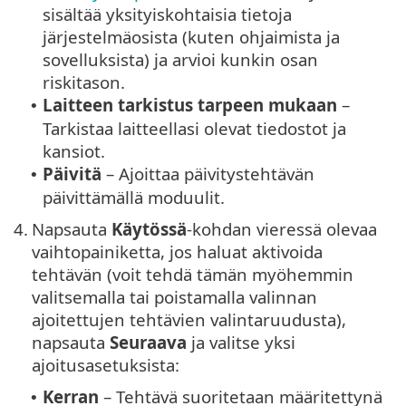
sisältää yksityiskohtaisia tietoja
järjestelmäosista (kuten ohjaimista ja
sovelluksista) ja arvioi kunkin osan
riskitason.
Laitteen tarkistus tarpeen mukaan
–
•
Tarkistaa laitteellasi olevat tiedostot ja
kansiot.
Päivitä
– Ajoittaa päivitystehtävän
•
päivittämällä moduulit.
4.
Napsauta
Käytössä
-kohdan vieressä olevaa
vaihtopainiketta, jos haluat aktivoida
tehtävän (voit tehdä tämän myöhemmin
valitsemalla tai poistamalla valinnan
ajoitettujen tehtävien valintaruudusta),
napsauta
Seuraava
ja valitse yksi
ajoitusasetuksista:
Kerran
– Tehtävä suoritetaan määritettynä
•