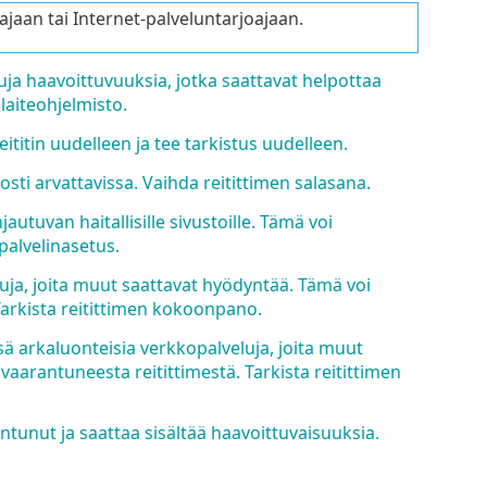
ajaan tai Internet-palveluntarjoajaan.
uja haavoittuvuuksia, jotka saattavat helpottaa
laiteohjelmisto.
ititin uudelleen ja tee tarkistus uudelleen.
osti arvattavissa. Vaihda reitittimen salasana.
utuvan haitallisille sivustoille. Tämä voi
palvelinasetus.
uja, joita muut saattavat hyödyntää. Tämä voi
arkista reitittimen kokoonpano.
ä arkaluonteisia verkkopalveluja, joita muut
arantuneesta reitittimestä. Tarkista reitittimen
ntunut ja saattaa sisältää haavoittuvaisuuksia.