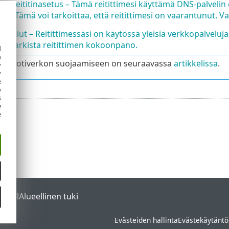
nen reititinasetus – Tämä reitittimesi käyttämä DNS-palvelin o
hin. Tämä voi tarkoittaa, että reitittimesi on vaarantunut. V
lvelut – Reitittimessäsi on käytössä yleisiä verkkopalveluja.
sia. Tarkista reitittimen kokoonpano.
d
h
toja kotiverkon suojaamiseen on seuraavassa
artikkelissa
.
y
y
e
o
s
e
e
ortal
Alueellinen tuki
Evästeiden hallinta
Evästekäytäntö