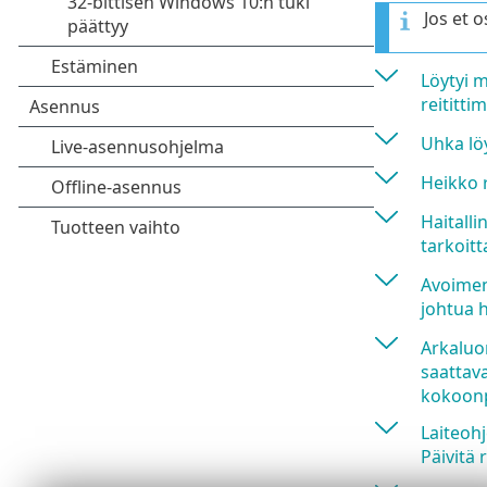
Jos et 
Löytyi m
reititti
Uhka löy
Heikko r
Haitalli
tarkoitt
Avoimen 
johtua 
Arkaluon
saattav
kokoon
Laiteohj
Päivitä 