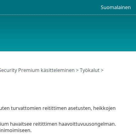
Suomalainen
Security Premium käsitteleminen
>
Työkalut
>
uten turvattomien reitittimen asetusten, heikkojen
emium havaitsee reitittimen haavoittuvuusongelman.
minimoimiseen.