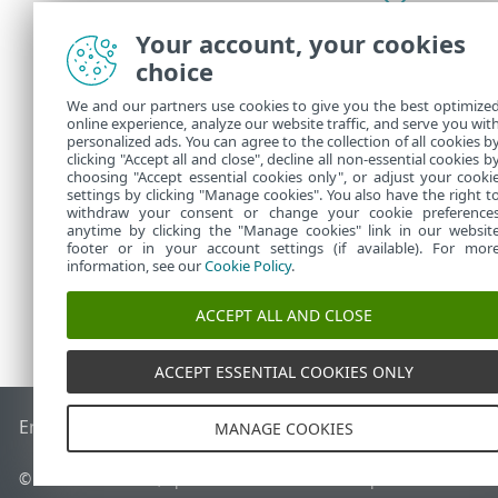
Haitalli
sivustoi
Your account, your cookies
choice
Verkkopa
turvalli
We and our partners use cookies to give you the best optimize
online experience, analyze our website traffic, and serve you wit
Lisätie
personalized ads. You can agree to the collection of all cookies b
clicking "Accept all and close", decline all non-essential cookies b
choosing "Accept essential cookies only", or adjust your cooki
settings by clicking "Manage cookies". You also have the right t
withdraw your consent or change your cookie preference
anytime by clicking the "Manage cookies" link in our websit
footer or in your account settings (if available). For mor
information, see our
Cookie Policy
.
ACCEPT ALL AND CLOSE
ACCEPT ESSENTIAL COOKIES ONLY
End of Life
ESET-tietämyskanta
ESET-foorumi
ESET Status P
MANAGE COOKIES
© 1992 - 2026 ESET, spol. s r.o. – Kaikki oikeudet pidätetään.