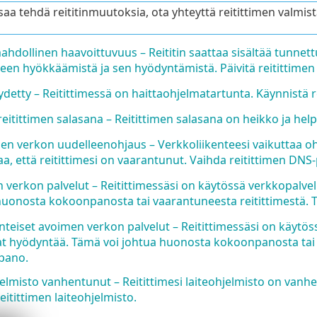
osaa tehdä reititinmuutoksia, ota yhteyttä reitittimen valmist
ahdollinen haavoittuvuus – Reititin saattaa sisältää tunnett
meen hyökkäämistä ja sen hyödyntämistä. Päivitä reitittimen 
detty – Reitittimessä on haittaohjelmatartunta. Käynnistä re
eitittimen salasana – Reitittimen salasana on heikko ja help
nen verkon uudelleenohjaus – Verkkoliikenteesi vaikuttaa ohja
aa, että reitittimesi on vaarantunut. Vaihda reitittimen DNS-
verkon palvelut – Reitittimessäsi on käytössä verkkopalvel
huonosta kokoonpanosta tai vaarantuneesta reitittimestä. T
teiset avoimen verkon palvelut – Reitittimessäsi on käytöss
at hyödyntää. Tämä voi johtua huonosta kokoonpanosta tai va
pano.
elmisto vanhentunut – Reitittimesi laiteohjelmisto on vanhe
reitittimen laiteohjelmisto.