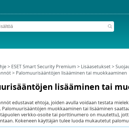
hje
>
ESET Smart Security Premium
>
Lisäasetukset
>
Suoja
ännöt
> Palomuurisääntöjen lisääminen tai muokkaaminen
urisääntöjen lisääminen tai m
nöt edustavat ehtoja, joiden avulla voidaan testata mielekkä
ä. Palomuurisääntöjen muokkaaminen tai lisääminen saattaa
etäpuolen verkko-osoite tai porttinumero on muutettu), jott
intaan. Kokeneen käyttäjän tulee luoda mukautetut palomu