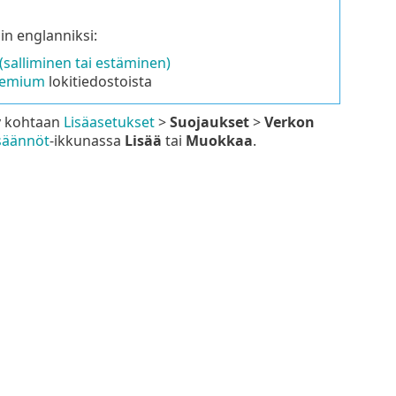
in englanniksi:
salliminen tai estäminen)
remium
lokitiedostoista
ry kohtaan
Lisäasetukset
>
Suojaukset
>
Verkon
säännöt
-ikkunassa
Lisää
tai
Muokkaa
.