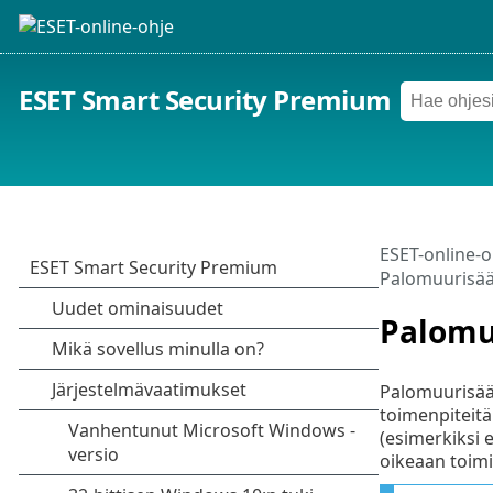
ESET Smart Security Premium
ESET-online-o
Palomuurisä
Palomu
Palomuurisään
toimenpiteit
(esimerkiksi 
oikeaan toim