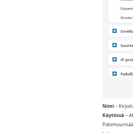
Nimi
– Kirjoi
Käytössä
– A
Palomuurisää