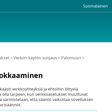
Suomalainen
ukset
>
Verkon käytön suojaus
>
Palomuuri
>
uokkaaminen
ästi verkkoyhteyksiä ja ehtoihin liittyviä
 olla tarpeen, kun verkkoasetukset muuttuvat
a varmistetaan, että sääntö vaikuttaa sovelluksen
urisäännöt.