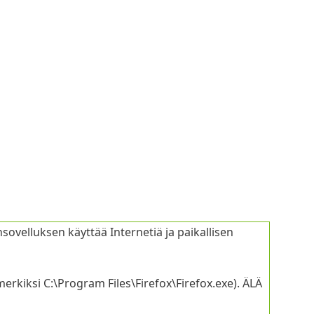
sovelluksen käyttää Internetiä ja paikallisen
erkiksi C:\Program Files\Firefox\Firefox.exe). ÄLÄ