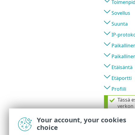
Toimenpi
Sovellus
Suunta
IP-protoko
Paikalline
Paikalline
Etäisäntä
Etäportti
Profiili
Tässä e
verkon 
1.
Va
Your account, your cookies
2.
Mä
choice
ki
3.
Va