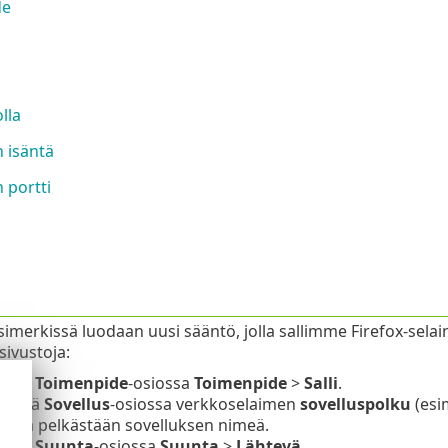
de
lla
n isäntä
n portti
simerkissä luodaan uusi sääntö, jolla sallimme Firefox-selain
sivustoja:
litse
Toimenpide
-osiossa
Toimenpide
>
Salli
.
äritä
Sovellus
-osiossa verkkoselaimen
sovelluspolku
(esim
rjoita pelkästään sovelluksen nimeä.
litse
Suunta
-osiossa
Suunta
>
Lähtevä
.