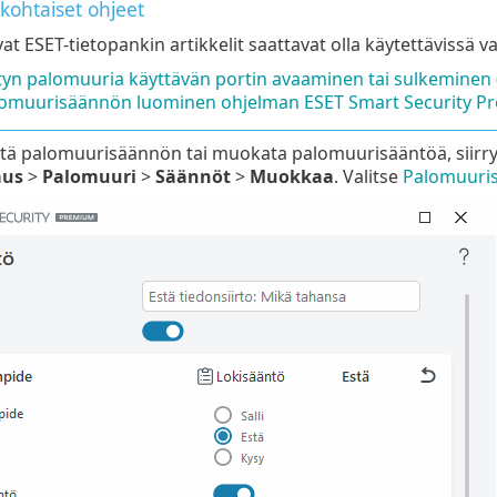
skohtaiset ohjeet
at ESET-tietopankin artikkelit saattavat olla käytettävissä va
tyn palomuuria käyttävän portin avaaminen tai sulkeminen (
omuurisäännön luominen ohjelman ESET Smart Security P
sätä palomuurisäännön tai muokata palomuurisääntöä, siir
aus
>
Palomuuri
>
Säännöt
>
Muokkaa
. Valitse
Palomuuri