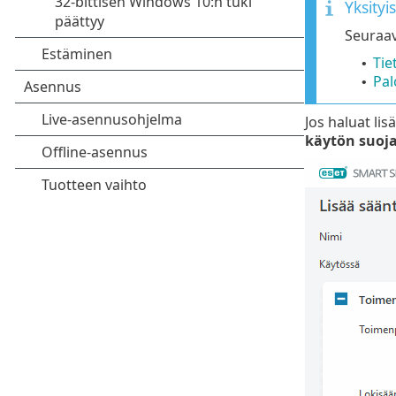
Yksityi
Seuraav
Tie
•
Pal
•
Jos haluat li
käytön suoj