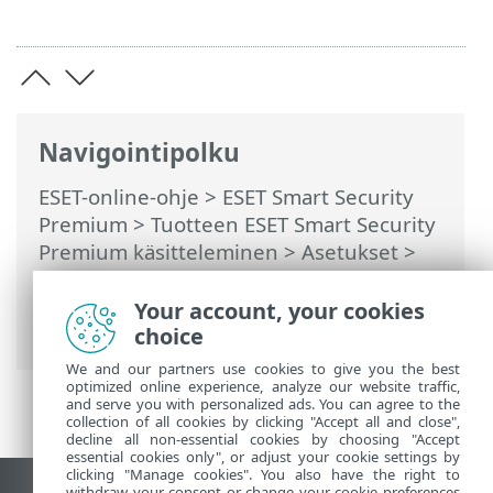
Navigointipolku
ESET-online-ohje
>
ESET Smart Security
Premium
>
Tuotteen ESET Smart Security
Premium käsitteleminen
>
Asetukset
>
Internet-suojaus
>
Käytönvalvonta
>
Valintaikkunat – Käytönvalvonta >
Your account, your cookies
Poikkeuksen kopioiminen käyttäjältä
choice
We and our partners use cookies to give you the best
optimized online experience, analyze our website traffic,
and serve you with personalized ads. You can agree to the
collection of all cookies by clicking "Accept all and close",
decline all non-essential cookies by choosing "Accept
essential cookies only", or adjust your cookie settings by
clicking "Manage cookies". You also have the right to
withdraw your consent or change your cookie preferences