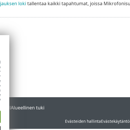
jauksen loki
tallentaa kaikki tapahtumat, joissa Mikrofonis
d
h
y
y
e
o
s
e
e
ortal
Alueellinen tuki
Evästeiden hallinta
Evästekäytäntö