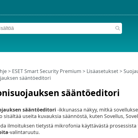
hje
>
ESET Smart Security Premium
>
Lisäasetukset
>
Suoja
jauksen sääntöeditori
onisuojauksen sääntöeditori
ojauksen sääntöeditori
-ikkunassa näkyy, mitkä sovellukse
o sisältää useita kuvauksia säännöstä, kuten Sovellus, Sovel
ada ilmoituksen tietystä mikrofonia käyttävästä prosessista 
oita
-valintaruutu.