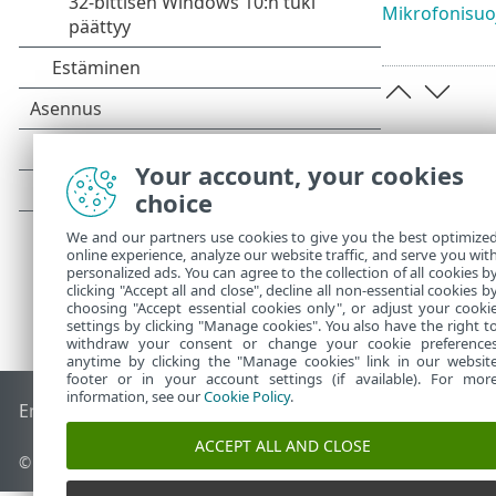
Mikrofonisuo
Your account, your cookies
choice
We and our partners use cookies to give you the best optimize
online experience, analyze our website traffic, and serve you wit
personalized ads. You can agree to the collection of all cookies b
clicking "Accept all and close", decline all non-essential cookies b
choosing "Accept essential cookies only", or adjust your cooki
settings by clicking "Manage cookies". You also have the right t
withdraw your consent or change your cookie preference
anytime by clicking the "Manage cookies" link in our websit
footer or in your account settings (if available). For mor
information, see our
Cookie Policy
.
End of Life
ESET-tietämyskanta
ESET-foorumi
ESET Status P
ACCEPT ALL AND CLOSE
© 1992 - 2026 ESET, spol. s r.o. – Kaikki oikeudet pidätetään.