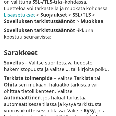
on valittuna
SSL-/TLS-tila
-kohdassa.
Luetteloa voi tarkastella ja muokata kohdassa
Lisäasetukset
>
Suojaukset
>
SSL/TLS
>
Sovelluksen tarkistussäännöt
>
Muokkaa
.
Sovelluksen tarkistussäännöt
-ikkuna
koostuu seuraavista:
Sarakkeet
Sovellus
– Valitse suoritettava tiedosto
hakemistopuusta ja valitse
...
tai kirjoita polku.
Tarkista toimenpide
– Valitse
Tarkista
tai
Ohita
sen mukaan, haluatko tarkistaa vai
ohittaa tietoliikenteen. Valitse
Automaattinen
, jos haluat tarkistaa
automaattisessa tilassa ja kysyä tarkistusta
vuorovaikutteisessa tilassa. Valitse
Kysy
, jos