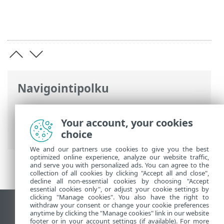
Navigointipolku
ESET-online-ohje
>
ESET Smart Security
Premium
>
Lisäasetukset
>
Suojaukset
>
Your account, your cookies
SSL/TLS
> Sovelluksen tarkistussäännöt
choice
We and our partners use cookies to give you the best
optimized online experience, analyze our website traffic,
and serve you with personalized ads. You can agree to the
collection of all cookies by clicking "Accept all and close",
decline all non-essential cookies by choosing "Accept
essential cookies only", or adjust your cookie settings by
clicking "Manage cookies". You also have the right to
withdraw your consent or change your cookie preferences
Näytä tietokonesivusto
anytime by clicking the "Manage cookies" link in our website
footer or in your account settings (if available). For more
End of Life