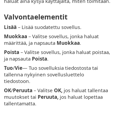
haluat aina kysyä käyttäjältä, miten toimitaan.
Valvontaelementit
Lisää
– Lisää suodatettu sovellus.
Muokkaa
– Valitse sovellus, jonka haluat
määrittää, ja napsauta
Muokkaa
.
Poista
– Valitse sovellus, jonka haluat poistaa,
ja napsauta
Poista
.
Tuo
/
Vie
— Tuo sovelluksia tiedostosta tai
tallenna nykyinen sovellusluettelo
tiedostoon.
OK
/
Peruuta
– Valitse
OK,
jos haluat tallentaa
muutokset tai
Peruuta,
jos haluat lopettaa
tallentamatta.