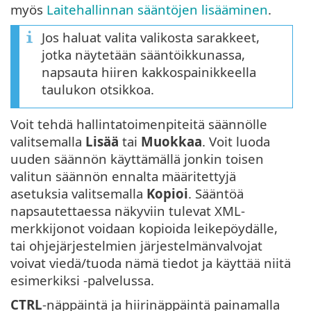
myös
Laitehallinnan sääntöjen lisääminen
.
Jos haluat valita valikosta sarakkeet,
jotka näytetään sääntöikkunassa,
napsauta hiiren kakkospainikkeella
taulukon otsikkoa.
Voit tehdä hallintatoimenpiteitä säännölle
valitsemalla
Lisää
tai
Muokkaa
. Voit luoda
uuden säännön käyttämällä jonkin toisen
valitun säännön ennalta määritettyjä
asetuksia valitsemalla
Kopioi
. Sääntöä
napsautettaessa näkyviin tulevat XML-
merkkijonot voidaan kopioida leikepöydälle,
tai ohjejärjestelmien järjestelmänvalvojat
voivat viedä/tuoda nämä tiedot ja käyttää niitä
esimerkiksi -palvelussa.
CTRL
-näppäintä ja hiirinäppäintä painamalla