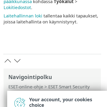
pääikkunassa
kohdassa
Työkalut
>
Lokitiedostot
.
Laitehallinnan loki
tallentaa kaikki tapaukset,
joissa laitehallinta on käynnistynyt.
Navigointipolku
ESET-online-ohje
>
ESET Smart Security
Premium
>
Lisäasetukset
>
Suojaukset
>
Laitehallinta
> Laitehallinnan
Your account, your cookies
sääntöeditori
choice