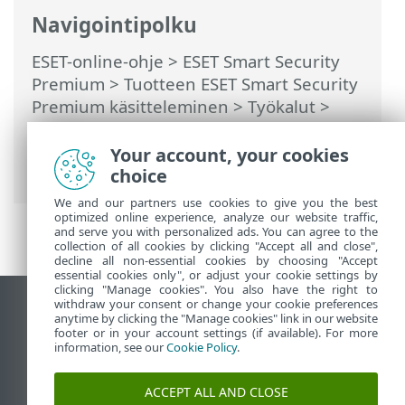
Navigointipolku
ESET-online-ohje
>
ESET Smart Security
Premium
>
Tuotteen ESET Smart Security
Premium käsitteleminen
>
Työkalut
>
Valitse näyte analysoitavaksi
> Valitse
näyte analysoitavaksi – Tiedostosta väärä
Your account, your cookies
hälytys
choice
We and our partners use cookies to give you the best
optimized online experience, analyze our website traffic,
and serve you with personalized ads. You can agree to the
collection of all cookies by clicking "Accept all and close",
decline all non-essential cookies by choosing "Accept
essential cookies only", or adjust your cookie settings by
clicking "Manage cookies". You also have the right to
withdraw your consent or change your cookie preferences
Näytä tietokonesivusto
anytime by clicking the "Manage cookies" link in our website
footer or in your account settings (if available). For more
End of Life
information, see our
Cookie Policy
.
ESET-tietämyskanta
ESET-foorumi
ACCEPT ALL AND CLOSE
ESET Status Portal