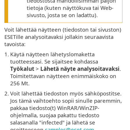
tiedostosta mahdollisimman paljon
tietoja (kuten näyttökuva tai Web-
sivusto, josta se on ladattu).
Voit lähettää näytteen (tiedoston tai sivuston)
ESETille analysoitavaksi jollakin seuraavista
tavoista:
1.
Käytä näytteen lähetyslomaketta
tuotteessasi. Se sijaitsee kohdassa
Työkalut
>
Lähetä näyte analysoitavaksi
.
Toimitettavan näytteen enimmäiskoko on
256 Mt.
2.
Voit lähettää tiedoston myös sähköpostitse.
Jos tämä vaihtoehto sopii sinulle paremmin,
pakkaa tiedosto(t) WinRAR/WinZIP-
ohjelmalla, suojaa pakattu tiedosto
salasanalla "infected" ja lähetä se
osoitteeseen
samples@eset.com
.