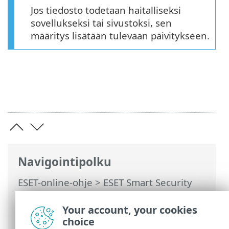
Jos tiedosto todetaan haitalliseksi
sovellukseksi tai sivustoksi, sen
määritys lisätään tulevaan päivitykseen.
Navigointipolku
ESET-online-ohje
>
ESET Smart Security
Premium
>
Tuotteen ESET Smart Security
Premium käsitteleminen
>
Työkalut
>
Your account, your cookies
Valitse näyte analysoitavaksi
choice