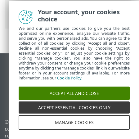
avanzada
>
Protecciones
>
Protección del
cliente de correo electrónico
>
Your account, your cookies
ThreatSense
choice
We and our partners use cookies to give you the best
optimized online experience, analyze our website traffic,
and serve you with personalized ads. You can agree to the
collection of all cookies by clicking "Accept all and close",
decline all non-essential cookies by choosing "Accept
essential cookies only", or adjust your cookie settings by
clicking "Manage cookies". You also have the right to
withdraw your consent or change your cookie preferences
Ver sitio para ordenador
anytime by clicking the "Manage cookies" link in our website
footer or in your account settings (if available). For more
End of Life
information, see our
Cookie Policy
.
Base de conocimiento de ESET
Foro de ESET
ACCEPT ALL AND CLOSE
ESET Status Portal
Soporte técnico regional
ACCEPT ESSENTIAL COOKIES ONLY
© 1992 - 2026 ESET, spol. s
Administrar cookies
MANAGE COOKIES
r.o. Todos los derechos
Política de cookies
reservados.