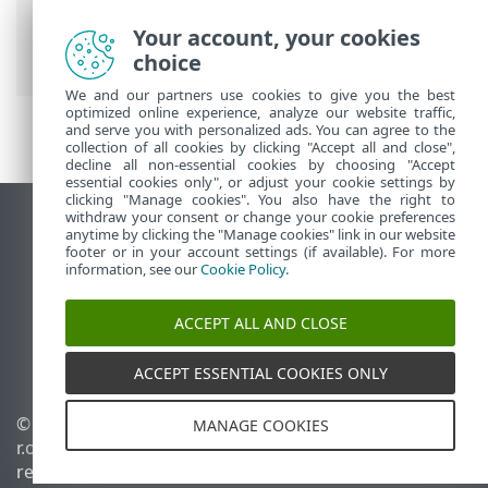
Security Premium
>
Configuración
avanzada
>
Protecciones
> Protección de
Your account, your cookies
acceso a la red
choice
We and our partners use cookies to give you the best
optimized online experience, analyze our website traffic,
and serve you with personalized ads. You can agree to the
collection of all cookies by clicking "Accept all and close",
decline all non-essential cookies by choosing "Accept
essential cookies only", or adjust your cookie settings by
clicking "Manage cookies". You also have the right to
withdraw your consent or change your cookie preferences
Ver sitio para ordenador
anytime by clicking the "Manage cookies" link in our website
footer or in your account settings (if available). For more
End of Life
information, see our
Cookie Policy
.
Base de conocimiento de ESET
Foro de ESET
ACCEPT ALL AND CLOSE
ESET Status Portal
Soporte técnico regional
ACCEPT ESSENTIAL COOKIES ONLY
© 1992 - 2026 ESET, spol. s
Administrar cookies
MANAGE COOKIES
r.o. Todos los derechos
Política de cookies
reservados.