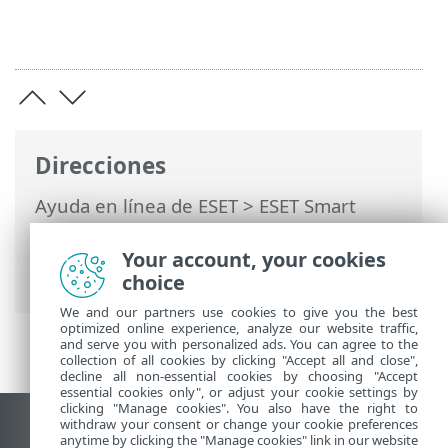
Direcciones
Ayuda en línea de ESET
>
ESET Smart
Security Premium
>
Configuración
avanzada
>
Protecciones
>
Protección de
Your account, your cookies
acceso a la red
> Inspector de red
choice
We and our partners use cookies to give you the best
optimized online experience, analyze our website traffic,
and serve you with personalized ads. You can agree to the
collection of all cookies by clicking "Accept all and close",
decline all non-essential cookies by choosing "Accept
essential cookies only", or adjust your cookie settings by
clicking "Manage cookies". You also have the right to
withdraw your consent or change your cookie preferences
Ver sitio para ordenador
anytime by clicking the "Manage cookies" link in our website