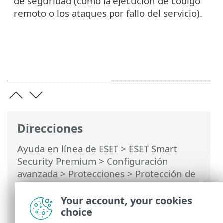
de seguridad (como la ejecución de código
remoto o los ataques por fallo del servicio).
Direcciones
Ayuda en línea de ESET
>
ESET Smart
Security Premium
>
Configuración
avanzada
>
Protecciones
>
Protección de
acceso a la red
>
Protección contra los
ataques de red (IDS)
> Opciones
Your account, your cookies
avanzadas
choice