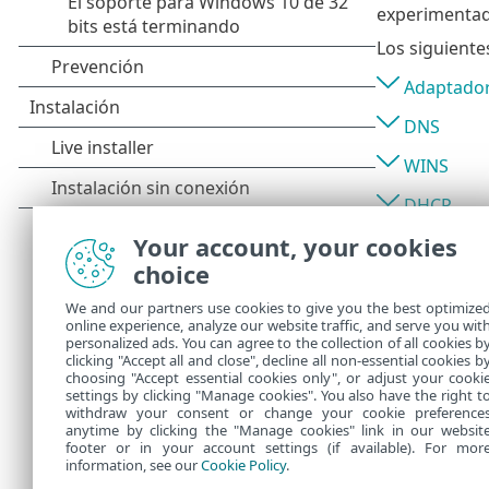
experimentad
Los siguiente
Adaptado
DNS
WINS
DHCP
Your account, your cookies
Puerta de
choice
Wi-Fi
We and our partners use cookies to give you the best optimize
Perfil de
online experience, analyze our website traffic, and serve you wit
personalized ads. You can agree to the collection of all cookies b
Autentica
clicking "Accept all and close", decline all non-essential cookies b
choosing "Accept essential cookies only", or adjust your cooki
settings by clicking "Manage cookies". You also have the right t
withdraw your consent or change your cookie preference
anytime by clicking the "Manage cookies" link in our websit
footer or in your account settings (if available). For mor
information, see our
Cookie Policy
.