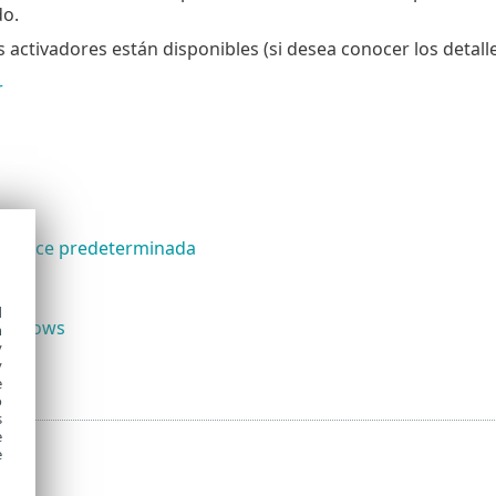
o.
s activadores están disponibles (si desea conocer los detalle
r
 enlace predeterminada
d
 Windows
h
y
ción
y
e
o
s
e
e