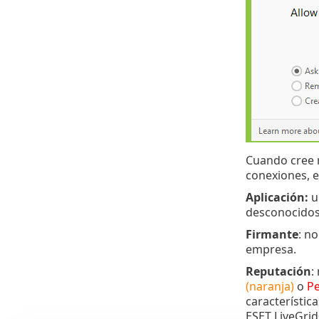
Cuando cree r
conexiones, e
Aplicación:
ub
desconocidos
Firmante
: n
empresa.
Reputación
:
(naranja)
o
Pe
característic
ESET LiveGrid