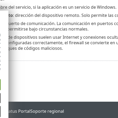
bre del servicio, si la aplicación es un servicio de Windows.
remoto
: dirección del dispositivo remoto. Solo permite las
to
: puerto de comunicación. La comunicación en puertos co
ían permitirse bajo circunstancias normales.
d
iones de dispositivos suelen usar Internet y conexiones ocult
h
tán configuradas correctamente, el firewall se convierte en 
y
 ataques de códigos maliciosos.
y
e
o
s
e
e
ET Status Portal
Soporte regional