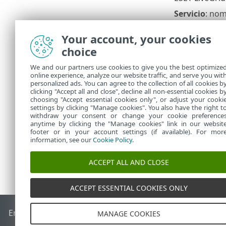
Servicio
: nom
Dispositivo 
Your account, your cookies
Puerto remo
choice
80 443) deber
We and our partners use cookies to give you the best optimize
Las infiltrac
online experience, analyze our website traffic, and serve you wit
las reglas es
personalized ads. You can agree to the collection of all cookies b
diversidad de
clicking "Accept all and close", decline all non-essential cookies b
choosing "Accept essential cookies only", or adjust your cooki
settings by clicking "Manage cookies". You also have the right t
withdraw your consent or change your cookie preference
anytime by clicking the "Manage cookies" link in our websit
footer or in your account settings (if available). For mor
information, see our
Cookie Policy
.
ACCEPT ALL AND CLOSE
ACCEPT ESSENTIAL COOKIES ONLY
End of Life
Base de conocimiento de ESET
Foro de ESET
ES
MANAGE COOKIES