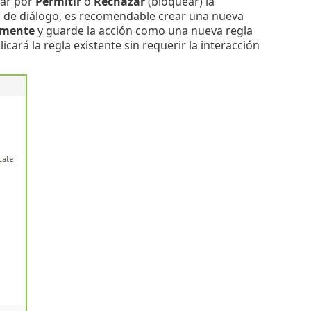
tar por
Permitir
o
Rechazar
(bloquear) la
a de diálogo, es recomendable crear una nueva
emente
y guarde la acción como una nueva regla
licará la regla existente sin requerir la interacción