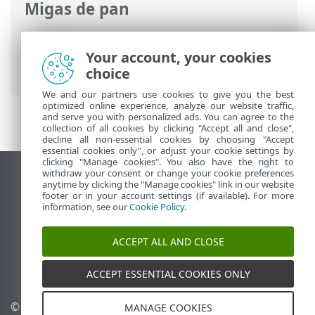
Migas de pan
Ayuda en línea de ESET
>
ESET Smart
Security Premium
>
Trabajar con ESET
Your account, your cookies
Smart Security Premium
> Configuración
choice
We and our partners use cookies to give you the best
optimized online experience, analyze our website traffic,
and serve you with personalized ads. You can agree to the
collection of all cookies by clicking "Accept all and close",
decline all non-essential cookies by choosing "Accept
essential cookies only", or adjust your cookie settings by
clicking "Manage cookies". You also have the right to
withdraw your consent or change your cookie preferences
Ver sitio del escritorio
anytime by clicking the "Manage cookies" link in our website
footer or in your account settings (if available). For more
End of Life
information, see our
Cookie Policy
.
Base de conocimiento de ESET
Foro de ESET
ACCEPT ALL AND CLOSE
ESET Status Portal
Soporte regional
ACCEPT ESSENTIAL COOKIES ONLY
© 1992 - 2026 ESET, spol. s
Administrar perfiles
MANAGE COOKIES