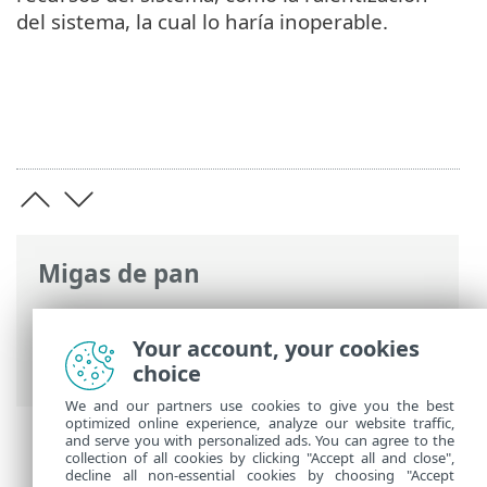
del sistema, la cual lo haría inoperable.
Migas de pan
Ayuda en línea de ESET
>
ESET Smart
Security Premium
>
ESET Smart Security
Your account, your cookies
Premium
> Requisitos del sistema
choice
We and our partners use cookies to give you the best
optimized online experience, analyze our website traffic,
and serve you with personalized ads. You can agree to the
collection of all cookies by clicking "Accept all and close",
decline all non-essential cookies by choosing "Accept