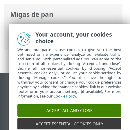
Migas de pan
Ayuda en línea de ESET
>
ESET Smart
Security Premium
>
ESET Smart Security
Your account, your cookies
Premium
choice
We and our partners use cookies to give you the best
optimized online experience, analyze our website traffic,
and serve you with personalized ads. You can agree to the
collection of all cookies by clicking "Accept all and close",
decline all non-essential cookies by choosing "Accept
essential cookies only", or adjust your cookie settings by
clicking "Manage cookies". You also have the right to
withdraw your consent or change your cookie preferences
Ver sitio del escritorio
anytime by clicking the "Manage cookies" link in our website
footer or in your account settings (if available). For more
End of Life
information, see our
Cookie Policy
.
Base de conocimiento de ESET
Foro de ESET
ACCEPT ALL AND CLOSE
ESET Status Portal
Soporte regional
ACCEPT ESSENTIAL COOKIES ONLY