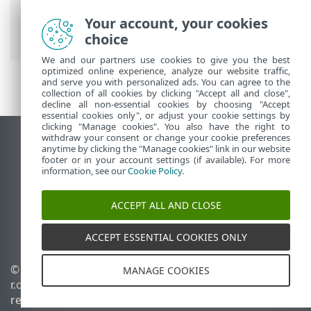
>
Protección de la red
> Ventanas de
diálogo: protección de la red >
Your account, your cookies
Comunicación entrante
choice
We and our partners use cookies to give you the best
optimized online experience, analyze our website traffic,
and serve you with personalized ads. You can agree to the
collection of all cookies by clicking "Accept all and close",
decline all non-essential cookies by choosing "Accept
essential cookies only", or adjust your cookie settings by
clicking "Manage cookies". You also have the right to
withdraw your consent or change your cookie preferences
Ver sitio del escritorio
anytime by clicking the "Manage cookies" link in our website
footer or in your account settings (if available). For more
End of Life
information, see our
Cookie Policy
.
Base de conocimiento de ESET
Foro de ESET
ACCEPT ALL AND CLOSE
ESET Status Portal
Soporte regional
ACCEPT ESSENTIAL COOKIES ONLY
© 1992 - 2026 ESET, spol. s
Administrar perfiles
MANAGE COOKIES
r.o. - Todos los derechos
Política de cookies
reservados.