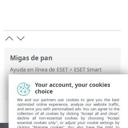
Migas de pan
Ayuda en línea de ESET
>
ESET Smart
Security Premium
>
Preguntas
frecuentes
> Cómo quitar el malware de
Your account, your cookies
mi PC
choice
We and our partners use cookies to give you the best
optimized online experience, analyze our website traffic,
and serve you with personalized ads. You can agree to the
collection of all cookies by clicking "Accept all and close",
decline all non-essential cookies by choosing "Accept
essential cookies only", or adjust your cookie settings by
clicking "Manage cookies". You also have the right to