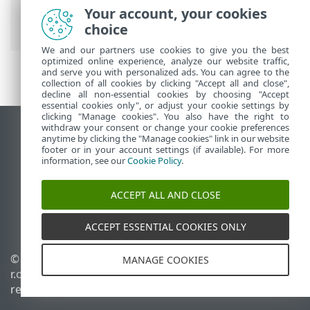
frecuentes
> Cómo actualizar ESET Smart
Your account, your cookies
Security Premium
choice
We and our partners use cookies to give you the best
optimized online experience, analyze our website traffic,
and serve you with personalized ads. You can agree to the
collection of all cookies by clicking "Accept all and close",
decline all non-essential cookies by choosing "Accept
essential cookies only", or adjust your cookie settings by
clicking "Manage cookies". You also have the right to
withdraw your consent or change your cookie preferences
Ver sitio del escritorio
anytime by clicking the "Manage cookies" link in our website
footer or in your account settings (if available). For more
End of Life
information, see our
Cookie Policy
.
Base de conocimiento de ESET
Foro de ESET
ACCEPT ALL AND CLOSE
ESET Status Portal
Soporte regional
ACCEPT ESSENTIAL COOKIES ONLY
© 1992 - 2026 ESET, spol. s
Administrar perfiles
MANAGE COOKIES
r.o. - Todos los derechos
Política de cookies
reservados.