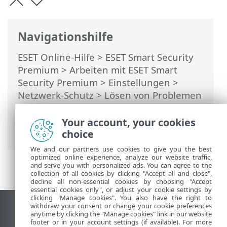
Navigationshilfe
ESET Online-Hilfe
>
ESET Smart Security
Premium
>
Arbeiten mit ESET Smart
Security Premium
>
Einstellungen
>
Netzwerk-Schutz
>
Lösen von Problemen
mit der Firewall
> Erstellen von Logs und
Erstellen von Regeln oder Ausnahmen
Your account, your cookies
anhand des Logs
choice
We and our partners use cookies to give you the best
optimized online experience, analyze our website traffic,
and serve you with personalized ads. You can agree to the
collection of all cookies by clicking "Accept all and close",
decline all non-essential cookies by choosing "Accept
essential cookies only", or adjust your cookie settings by
clicking "Manage cookies". You also have the right to
withdraw your consent or change your cookie preferences
Desktop-Site anzeigen
anytime by clicking the "Manage cookies" link in our website
footer or in your account settings (if available). For more
End of Life