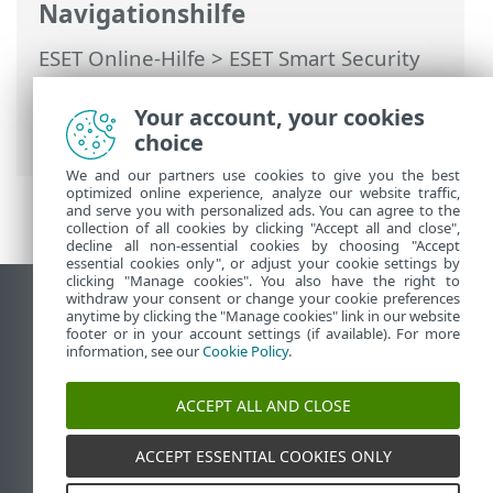
Navigationshilfe
ESET Online-Hilfe
>
ESET Smart Security
Premium
>
Installation
> Dialogfenster –
Installation > Installation > ESET Smart
Your account, your cookies
Security Premium wird installiert
choice
We and our partners use cookies to give you the best
optimized online experience, analyze our website traffic,
and serve you with personalized ads. You can agree to the
collection of all cookies by clicking "Accept all and close",
decline all non-essential cookies by choosing "Accept
essential cookies only", or adjust your cookie settings by
clicking "Manage cookies". You also have the right to
withdraw your consent or change your cookie preferences
Desktop-Site anzeigen
anytime by clicking the "Manage cookies" link in our website
footer or in your account settings (if available). For more
End of Life
information, see our
Cookie Policy
.
ESET Knowledgebase
ESET-Forum
ACCEPT ALL AND CLOSE
ESET Status Portal
Regionaler Support
ACCEPT ESSENTIAL COOKIES ONLY