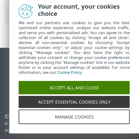
Security Premium
>
Einstellungen
>
Your account, your cookies
Geräteschutz
choice
We and our partners use cookies to give you the best
optimized online experience, analyze our website traffic,
and serve you with personalized ads. You can agree to the
collection of all cookies by clicking "Accept all and close",
decline all non-essential cookies by choosing "Accept
essential cookies only", or adjust your cookie settings by
clicking "Manage cookies". You also have the right to
withdraw your consent or change your cookie preferences
Desktop-Site anzeigen
anytime by clicking the "Manage cookies" link in our website
footer or in your account settings (if available). For more
End of Life
information, see our
Cookie Policy
.
ESET Knowledgebase
ESET-Forum
ACCEPT ALL AND CLOSE
ESET Status Portal
Regionaler Support
ACCEPT ESSENTIAL COOKIES ONLY
© 1992 - 2026 ESET, spol. s r.
Cookies verwalten
MANAGE COOKIES
o. - Alle Rechte
Cookie-Richtlinie
vorbehalten.