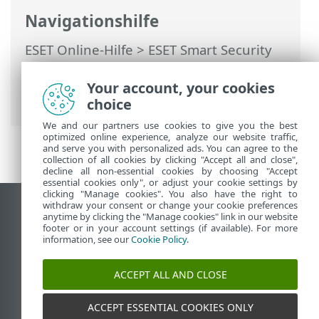
Navigationshilfe
ESET Online-Hilfe
>
ESET Smart Security
Premium
>
Erweiterte Einstellungen
>
Schutzfunktionen
>
Gerätesteuerung
>
Your account, your cookies
Webcam-Schutz
choice
We and our partners use cookies to give you the best
optimized online experience, analyze our website traffic,
and serve you with personalized ads. You can agree to the
collection of all cookies by clicking "Accept all and close",
decline all non-essential cookies by choosing "Accept
essential cookies only", or adjust your cookie settings by
clicking "Manage cookies". You also have the right to
withdraw your consent or change your cookie preferences
Desktop-Site anzeigen
anytime by clicking the "Manage cookies" link in our website
footer or in your account settings (if available). For more
End of Life
information, see our
Cookie Policy
.
ESET Knowledgebase
ESET-Forum
ACCEPT ALL AND CLOSE
ESET Status Portal
Regionaler Support
ACCEPT ESSENTIAL COOKIES ONLY