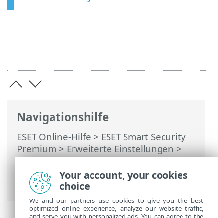
Navigationshilfe
ESET Online-Hilfe
>
ESET Smart Security
Premium
>
Erweiterte Einstellungen
>
Schutzfunktionen
>
Gerätesteuerung
>
Webcam-Schutz
> Regel-Editor für den
Your account, your cookies
Webcam-Schutz
choice
We and our partners use cookies to give you the best
optimized online experience, analyze our website traffic,
and serve you with personalized ads. You can agree to the