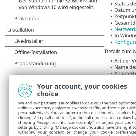
Status d
•
Datum un
•
Zeitpunkt
•
Gesamtda
•
Netzwerk
•
In Windo
•
Konfigur
•
Details zum 
Art der V
•
Name des
•
Adapterb
•
IP-Adres
•
Your account, your cookies
IPv4- un
•
choice
DNS-Suff
•
IP-Adres
•
We and our partners use cookies to give you the best optimize
IP-Adres
•
online experience, analyze our website traffic, and serve you wit
IP- und 
•
personalized ads. You can agree to the collection of all cookies b
MAC-Adre
clicking "Accept all and close", decline all non-essential cookies b
•
choosing "Accept essential cookies only", or adjust your cooki
settings by clicking "Manage cookies". You also have the right t
withdraw your consent or change your cookie preference