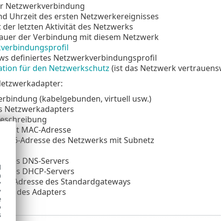
er Netzwerkverbindung
d Uhrzeit des ersten Netzwerkereignisses
 der letzten Aktivität des Netzwerks
uer der Verbindung mit diesem Netzwerk
verbindungsprofil
ws definiertes Netzwerkverbindungsprofil
ation für den Netzwerkschutz
(ist das Netzwerk vertrauens
Netzwerkadapter:
erbindung (kabelgebunden, virtuell usw.)
 Netzwerkadapters
eschreibung
se mit MAC-Adresse
d IPv6-Adresse des Netzwerks mit Subnetz
ix
se des DNS-Servers
d
se des DHCP-Servers
h
MAC-Adresse des Standardgateways
y
sse des Adapters
y
e
o
s