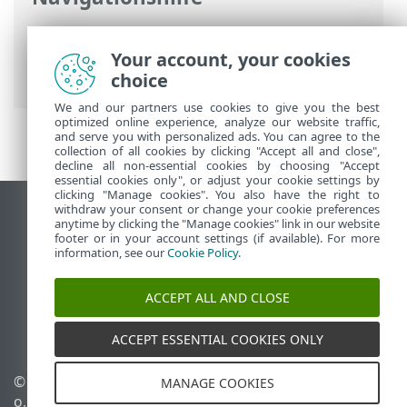
ESET Online-Hilfe
>
ESET Smart Security
Premium
>
Erste Schritte
>
Your account, your cookies
Netzwerkschutz konfigurieren
choice
We and our partners use cookies to give you the best
optimized online experience, analyze our website traffic,
and serve you with personalized ads. You can agree to the
collection of all cookies by clicking "Accept all and close",
decline all non-essential cookies by choosing "Accept
essential cookies only", or adjust your cookie settings by
clicking "Manage cookies". You also have the right to
withdraw your consent or change your cookie preferences
Desktop-Site anzeigen
anytime by clicking the "Manage cookies" link in our website
footer or in your account settings (if available). For more
End of Life
information, see our
Cookie Policy
.
ESET Knowledgebase
ESET-Forum
ACCEPT ALL AND CLOSE
ESET Status Portal
Regionaler Support
ACCEPT ESSENTIAL COOKIES ONLY
© 1992 - 2026 ESET, spol. s r.
Cookies verwalten
MANAGE COOKIES
o. - Alle Rechte
Cookie-Richtlinie