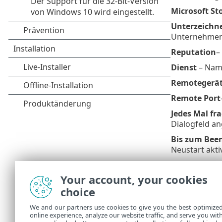
Microsoft S
Unterzeichn
Unternehmen 
Reputation
–
Dienst
– Name
Remotegerä
Remote Port
Jedes Mal fr
Dialogfeld an
Bis zum Bee
Neustart aktiv
Regel erstel
blockieren, 
Your account, your cookies
des Remoteg
choice
Zulassen
– Z
We and our partners use cookies to give you the best optimize
online experience, analyze our website traffic, and serve you wit
Blockieren
– 