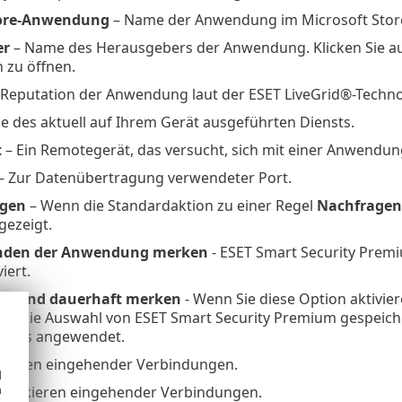
tore-Anwendung
– Name der Anwendung im Microsoft Stor
er
– Name des Herausgebers der Anwendung. Klicken Sie auf 
zu öffnen.
 Reputation der Anwendung laut der ESET LiveGrid®-Techno
 des aktuell auf Ihrem Gerät ausgeführten Diensts.
t
– Ein Remotegerät, das versucht, sich mit einer Anwendun
– Zur Datenübertragung verwendeter Port.
agen
– Wenn die Standardaktion zu einer Regel
Nachfragen
gezeigt.
nden der Anwendung merken
- ESET Smart Security Premi
iert.
len und dauerhaft merken
- Wenn Sie diese Option aktivie
wird die Auswahl von ESET Smart Security Premium gespeic
eräts angewendet.
ulassen eingehender Verbindungen.
d
h
Blockieren eingehender Verbindungen.