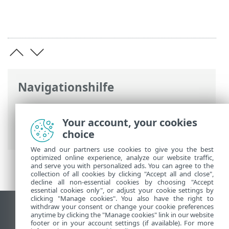
Navigationshilfe
ESET Online-Hilfe
>
ESET Smart Security
Premium
>
Produktaktivierung
>
Your account, your cookies
Nutzungsbedingungen annehmen
choice
We and our partners use cookies to give you the best
optimized online experience, analyze our website traffic,
and serve you with personalized ads. You can agree to the
collection of all cookies by clicking "Accept all and close",
decline all non-essential cookies by choosing "Accept
essential cookies only", or adjust your cookie settings by
clicking "Manage cookies". You also have the right to
withdraw your consent or change your cookie preferences
Desktop-Site anzeigen
anytime by clicking the "Manage cookies" link in our website
footer or in your account settings (if available). For more
End of Life