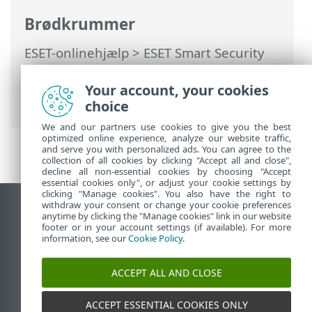
Brødkrummer
ESET-onlinehjælp
>
ESET Smart Security
Premium
>
Arbejde med ESET Smart
Security Premium
>
Værktøjer
>
Your account, your cookies
Netværksforbindelser
choice
We and our partners use cookies to give you the best
optimized online experience, analyze our website traffic,
and serve you with personalized ads. You can agree to the
collection of all cookies by clicking "Accept all and close",
decline all non-essential cookies by choosing "Accept
essential cookies only", or adjust your cookie settings by
clicking "Manage cookies". You also have the right to
withdraw your consent or change your cookie preferences
Vis computerwebsted
anytime by clicking the "Manage cookies" link in our website
footer or in your account settings (if available). For more
End of Life
information, see our
Cookie Policy
.
ESET-vidensbase
ESET-forum
ACCEPT ALL AND CLOSE
ESET Status Portal
Regional support
ACCEPT ESSENTIAL COOKIES ONLY