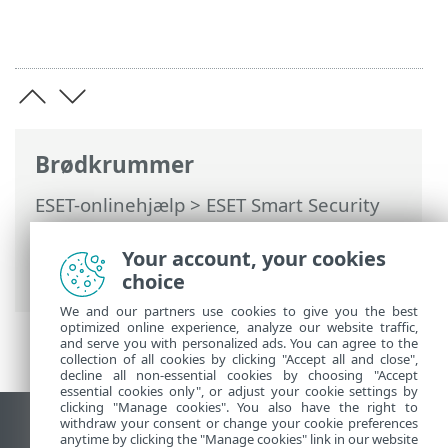
Brødkrummer
ESET-onlinehjælp
>
ESET Smart Security
Premium
>
Avanceret opsætning
>
Beskyttelse
>
Netværksbeskyttelse
>
Your account, your cookies
Firewall
> Firewallregler
choice
We and our partners use cookies to give you the best
optimized online experience, analyze our website traffic,
and serve you with personalized ads. You can agree to the
collection of all cookies by clicking "Accept all and close",
decline all non-essential cookies by choosing "Accept
essential cookies only", or adjust your cookie settings by
clicking "Manage cookies". You also have the right to
withdraw your consent or change your cookie preferences
Vis computerwebsted
anytime by clicking the "Manage cookies" link in our website