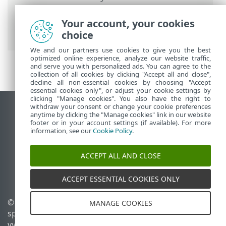
Nastavenia
>
Bezpečnostné nástroje
>
Anti-Theft
> Dialógové okná – Anti-Theft >
Your account, your cookies
Anti-Theft bol zapnutý
choice
We and our partners use cookies to give you the best
optimized online experience, analyze our website traffic,
and serve you with personalized ads. You can agree to the
collection of all cookies by clicking "Accept all and close",
decline all non-essential cookies by choosing "Accept
essential cookies only", or adjust your cookie settings by
clicking "Manage cookies". You also have the right to
withdraw your consent or change your cookie preferences
Zobraziť stránku ako na počítači
anytime by clicking the "Manage cookies" link in our website
footer or in your account settings (if available). For more
End of Life
information, see our
Cookie Policy
.
Databáza znalostí ESET
ESET Fórum
ACCEPT ALL AND CLOSE
ESET Status Portal
Technická podpora
ACCEPT ESSENTIAL COOKIES ONLY
© 1992 - 2025 ESET,
Spravovať súbory cookie
MANAGE COOKIES
spol. s r. o. Všetky práva
Zásady používania súborov
vyhradené.
cookie