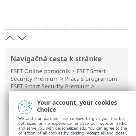
Navigačná cesta k stránke
ESET Online pomocník
>
ESET Smart
Security Premium
>
Práca s programom
ESET Smart Security Premium
>
Nastavenia
>
Bezpečnostné nástroje
>
Anti-Theft
> Dialógové okná – Anti-Theft >
Your account, your cookies
Zadajte názov zariadenia
choice
We and our partners use cookies to give you the best
optimized online experience, analyze our website traffic,
and serve you with personalized ads. You can agree to the
collection of all cookies by clicking "Accept all and close",