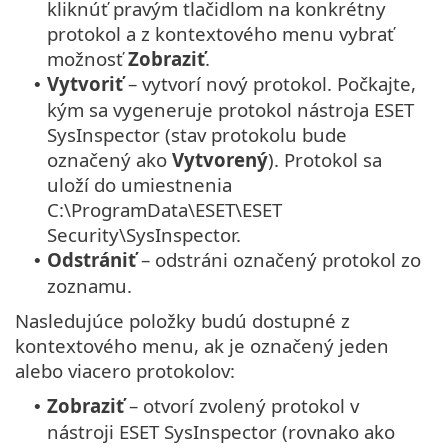
kliknúť pravým tlačidlom na konkrétny
protokol a z kontextového menu vybrať
možnosť
Zobraziť
.
Vytvoriť
– vytvorí nový protokol. Počkajte,
•
kým sa vygeneruje protokol nástroja ESET
SysInspector (stav protokolu bude
označený ako
Vytvorený
). Protokol sa
uloží do umiestnenia
C:\ProgramData\ESET\ESET
Security\SysInspector.
Odstrániť
– odstráni označený protokol zo
•
zoznamu.
Nasledujúce položky budú dostupné z
kontextového menu, ak je označený jeden
alebo viacero protokolov:
Zobraziť
– otvorí zvolený protokol v
•
nástroji ESET SysInspector (rovnako ako