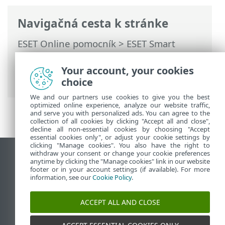
Navigačná cesta k stránke
ESET Online pomocník
>
ESET Smart
Security Premium
>
Práca s programom
ESET Smart Security Premium
>
Nástroje
Your account, your cookies
> ESET SysInspector
choice
We and our partners use cookies to give you the best
optimized online experience, analyze our website traffic,
and serve you with personalized ads. You can agree to the
collection of all cookies by clicking "Accept all and close",
decline all non-essential cookies by choosing "Accept
essential cookies only", or adjust your cookie settings by
clicking "Manage cookies". You also have the right to
withdraw your consent or change your cookie preferences
Zobraziť stránku ako na počítači
anytime by clicking the "Manage cookies" link in our website
footer or in your account settings (if available). For more
End of Life
information, see our
Cookie Policy
.
Databáza znalostí ESET
ESET Fórum
ACCEPT ALL AND CLOSE
ESET Status Portal
Technická podpora