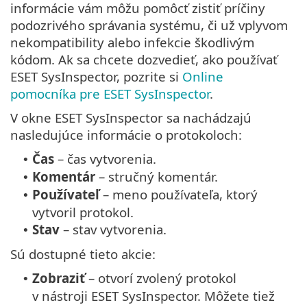
informácie vám môžu pomôcť zistiť príčiny
podozrivého správania systému, či už vplyvom
nekompatibility alebo infekcie škodlivým
kódom. Ak sa chcete dozvedieť, ako používať
ESET SysInspector, pozrite si
Online
pomocníka pre ESET SysInspector
.
V okne ESET SysInspector sa nachádzajú
nasledujúce informácie o protokoloch:
Čas
– čas vytvorenia.
•
Komentár
– stručný komentár.
•
Používateľ
– meno používateľa, ktorý
•
vytvoril protokol.
Stav
– stav vytvorenia.
•
Sú dostupné tieto akcie:
Zobraziť
– otvorí zvolený protokol
•
v nástroji ESET SysInspector. Môžete tiež