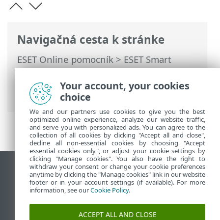
Navigačná cesta k stránke
ESET Online pomocník
>
ESET Smart
Security Premium
>
Práca s programom
ESET Smart Security Premium
>
Nástroje
Your account, your cookies
>
Sieťové pripojenia
> Sieťová aktivita
choice
We and our partners use cookies to give you the best
optimized online experience, analyze our website traffic,
and serve you with personalized ads. You can agree to the
collection of all cookies by clicking "Accept all and close",
decline all non-essential cookies by choosing "Accept
essential cookies only", or adjust your cookie settings by
clicking "Manage cookies". You also have the right to
withdraw your consent or change your cookie preferences
Zobraziť stránku ako na počítači
anytime by clicking the "Manage cookies" link in our website
footer or in your account settings (if available). For more
End of Life
information, see our
Cookie Policy
.
Databáza znalostí ESET
ESET Fórum
ACCEPT ALL AND CLOSE