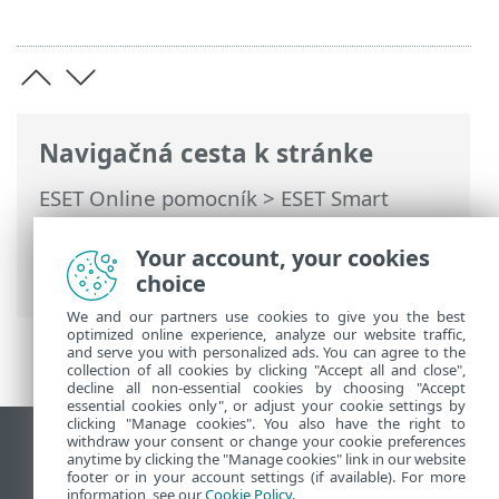
Navigačná cesta k stránke
ESET Online pomocník
>
ESET Smart
Security Premium
>
Práca s programom
ESET Smart Security Premium
>
Pomocník
Your account, your cookies
a podpora
> Novinky ESET
choice
We and our partners use cookies to give you the best
optimized online experience, analyze our website traffic,
and serve you with personalized ads. You can agree to the
collection of all cookies by clicking "Accept all and close",
decline all non-essential cookies by choosing "Accept
essential cookies only", or adjust your cookie settings by
clicking "Manage cookies". You also have the right to
withdraw your consent or change your cookie preferences
Zobraziť stránku ako na počítači
anytime by clicking the "Manage cookies" link in our website
footer or in your account settings (if available). For more
End of Life
information, see our
Cookie Policy
.