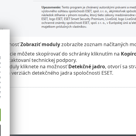
 možnosť
Zobraziť moduly
zobrazíte zoznam načítaných m
formácie môžete skopírovať do schránky kliknutím na
Kopír
d
 kontaktovaní technickej podpory.
h
e Moduly kliknete na možnosť
Detekčné jadro
, otvorí sa s
y
ivých verziách detekčného jadra spoločnosti ESET.
y
e
o
s
e
e