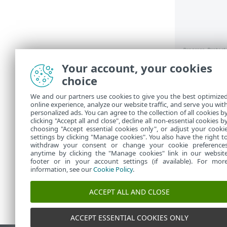
Your account, your cookies
Kliknutím na
choice
Tieto in
•
We and our partners use cookies to give you the best optimize
alebo pri
online experience, analyze our website traffic, and serve you wit
Ak v okn
•
personalized ads. You can agree to the collection of all cookies b
o jednotl
clicking "Accept all and close", decline all non-essential cookies b
choosing "Accept essential cookies only", or adjust your cooki
settings by clicking "Manage cookies". You also have the right t
withdraw your consent or change your cookie preference
anytime by clicking the "Manage cookies" link in our websit
footer or in your account settings (if available). For mor
information, see our
Cookie Policy
.
ACCEPT ALL AND CLOSE
ACCEPT ESSENTIAL COOKIES ONLY