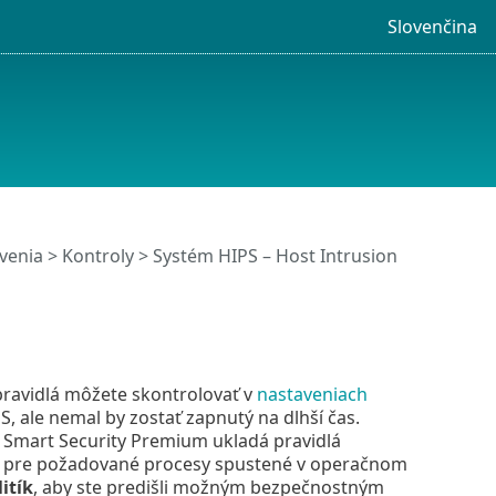
Slovenčina
venia
>
Kontroly
>
Systém HIPS – Host Intrusion
 pravidlá môžete skontrolovať v
nastaveniach
, ale nemal by zostať zapnutý na dlhší čas.
T Smart Security Premium ukladá pravidlá
el pre požadované procesy spustené v operačnom
itík
, aby ste predišli možným bezpečnostným