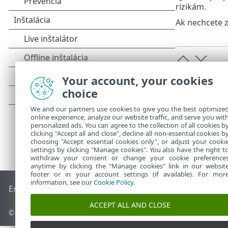
rizikám.
Ak nechcete z
Your account, your cookies
choice
We and our partners use cookies to give you the best optimize
online experience, analyze our website traffic, and serve you wit
personalized ads. You can agree to the collection of all cookies b
clicking "Accept all and close", decline all non-essential cookies b
choosing "Accept essential cookies only", or adjust your cooki
settings by clicking "Manage cookies". You also have the right t
withdraw your consent or change your cookie preference
anytime by clicking the "Manage cookies" link in our websit
footer or in your account settings (if available). For mor
information, see our
Cookie Policy
.
End of Life
Databáza znalostí ESET
ESET Fórum
ESET Status
ACCEPT ALL AND CLOSE
© 1992 - 2025 ESET, spol. s r. o. Všetky práva vyhradené.