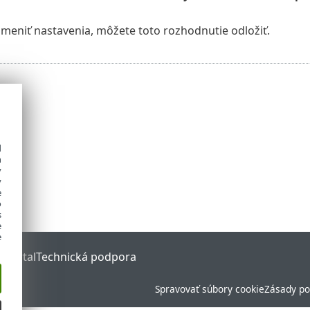
meniť nastavenia, môžete toto rozhodnutie odložiť.
d
h
y
y
e
o
s
e
e
 Portal
Technická podpora
Spravovať súbory cookie
Zásady po