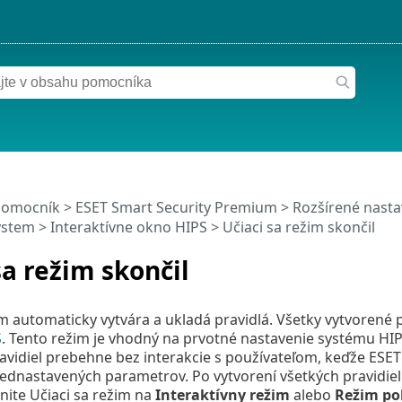
pomocník
>
ESET Smart Security Premium
>
Rozšírené nasta
ystem
>
Interaktívne okno HIPS
> Učiaci sa režim skončil
sa režim skončil
im automaticky vytvára a ukladá pravidlá. Všetky vytvorené
S
. Tento režim je vhodný na prvotné nastavenie systému HIPS
avidiel prebehne bez interakcie s používateľom, keďže ESE
rednastavených parametrov. Po vytvorení všetkých pravidi
ite Učiaci sa režim na
Interaktívny režim
alebo
Režim pol