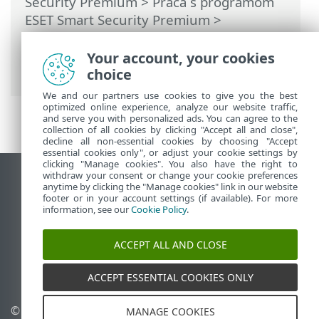
Security Premium
>
Práca s programom
ESET Smart Security Premium
>
Nastavenia
>
Ochrana siete
> Dialógové
okná – ochrana siete > Sieťová hrozba
Your account, your cookies
bola zablokovaná
choice
We and our partners use cookies to give you the best
optimized online experience, analyze our website traffic,
and serve you with personalized ads. You can agree to the
collection of all cookies by clicking "Accept all and close",
decline all non-essential cookies by choosing "Accept
essential cookies only", or adjust your cookie settings by
clicking "Manage cookies". You also have the right to
withdraw your consent or change your cookie preferences
Zobraziť stránku ako na počítači
anytime by clicking the "Manage cookies" link in our website
footer or in your account settings (if available). For more
End of Life
information, see our
Cookie Policy
.
Databáza znalostí ESET
ESET Fórum
ACCEPT ALL AND CLOSE
ESET Status Portal
Technická podpora
ACCEPT ESSENTIAL COOKIES ONLY
© 1992 - 2025 ESET,
Spravovať súbory cookie
MANAGE COOKIES