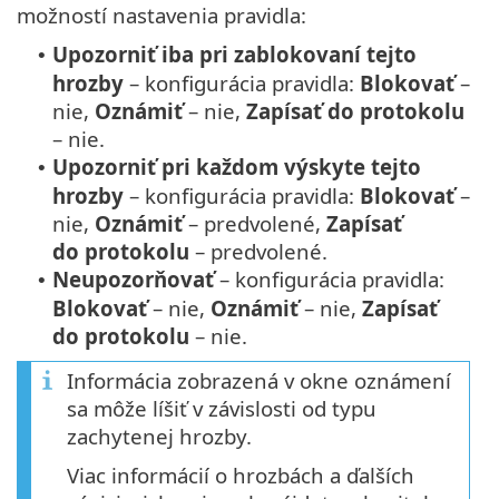
možností nastavenia pravidla:
Upozorniť iba pri zablokovaní tejto
•
hrozby
– konfigurácia pravidla:
Blokovať
–
nie,
Oznámiť
– nie,
Zapísať do protokolu
– nie.
Upozorniť pri každom výskyte tejto
•
hrozby
– konfigurácia pravidla:
Blokovať
–
nie,
Oznámiť
– predvolené,
Zapísať
do protokolu
– predvolené.
Neupozorňovať
– konfigurácia pravidla:
•
Blokovať
– nie,
Oznámiť
– nie,
Zapísať
do protokolu
– nie.
Informácia zobrazená v okne oznámení
sa môže líšiť v závislosti od typu
zachytenej hrozby.
Viac informácií o hrozbách a ďalších