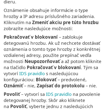
dieru.
Oznámenie obsahuje informácie o type
hrozby a IP adresu príslušného zariadenia.
Kliknutím na
Zmeniť akciu pre túto hrozbu
zobrazíte nasledujúce možnosti:
Pokračovať v blokovaní
– zablokuje
detegovanú hrozbu. Ak už nechcete dostávať
oznámenia o tomto type hrozby z konkrétnej
vzdialenej adresy, použite prepínač vedľa
možnosti
Neupozorňovať
a až potom kliknite
na tlačidlo
Pokračovať v blokovaní
. Tým sa
vytvorí
IDS pravidlo
s nasledujúcou
konfiguráciou:
Blokovať
– predvolené,
Oznámiť
– nie,
Zapísať do protokolu
– nie.
Povoliť
– vytvorí sa
IDS pravidlo
na povolenie
detegovanej hrozby. Skôr ako kliknete
na
Povoliť
, vyberte jednu z nasledujúcich