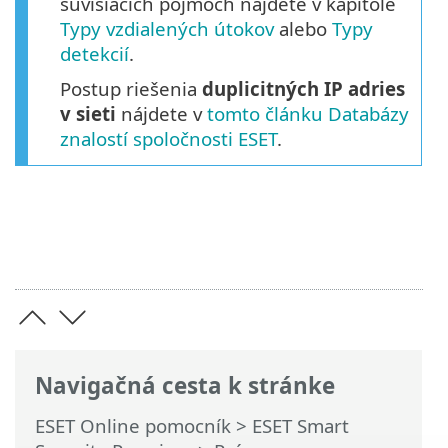
súvisiacich pojmoch nájdete v kapitole
Typy vzdialených útokov
alebo
Typy
detekcií
.
Postup riešenia
duplicitných IP adries
v sieti
nájdete v
tomto článku Databázy
znalostí spoločnosti ESET
.
Navigačná cesta k stránke
ESET Online pomocník
>
ESET Smart