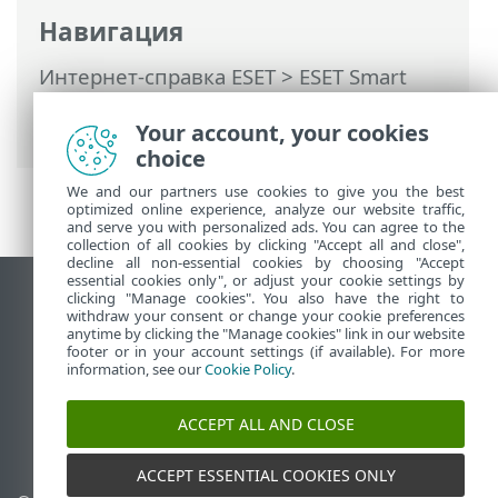
Навигация
Интернет-справка ESET
>
ESET Smart
Security Premium
>
Юридические
Your account, your cookies
документы > Политика конфиденц.
choice
We and our partners use cookies to give you the best
optimized online experience, analyze our website traffic,
and serve you with personalized ads. You can agree to the
collection of all cookies by clicking "Accept all and close",
decline all non-essential cookies by choosing "Accept
essential cookies only", or adjust your cookie settings by
clicking "Manage cookies". You also have the right to
Использовать сайт для ПК
withdraw your consent or change your cookie preferences
End of Life
anytime by clicking the "Manage cookies" link in our website
footer or in your account settings (if available). For more
База знаний ESET
information, see our
Cookie Policy
.
Форум ESET
ESET Status Portal
ACCEPT ALL AND CLOSE
Региональная поддержка
ACCEPT ESSENTIAL COOKIES ONLY