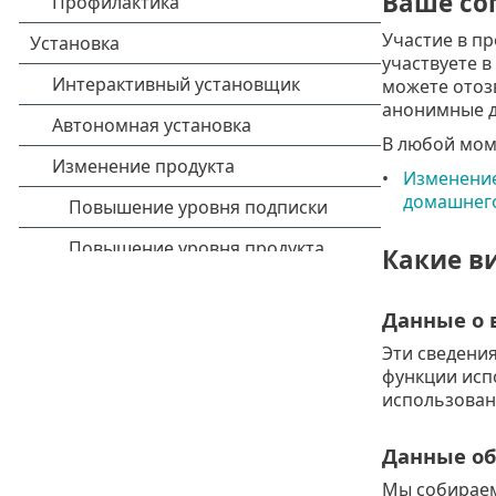
Ваше со
Участие в п
участвуете 
можете отозв
анонимные д
В любой моме
Изменение
домашнег
Какие в
Данные о 
Эти сведения
функции исп
использован
Данные об
Мы собираем 