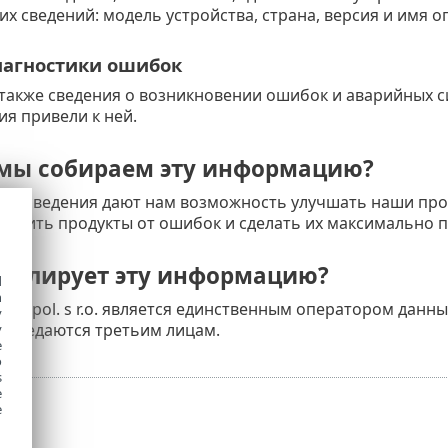
х сведений: модель устройства, страна, версия и имя 
агностики ошибок
также сведения о возникновении ошибок и аварийных с
ия привели к ней.
мы собираем эту информацию?
ые сведения дают нам возможность улучшать наши прод
бавить продукты от ошибок и сделать их максимально 
тролирует эту информацию?
d
h
T, spol. s r.o. является единственным оператором данн
y
 передаются третьим лицам.
y
e
o
s
e
e