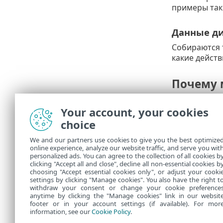
примеры таки
Данные ди
Собираются 
какие действ
Почему 
Эти анонимн
Your account, your cookies
помогают из
choice
Кто кон
We and our partners use cookies to give you the best optimize
online experience, analyze our website traffic, and serve you wit
Компания ESE
personalized ads. You can agree to the collection of all cookies b
сведения не
clicking "Accept all and close", decline all non-essential cookies b
choosing "Accept essential cookies only", or adjust your cooki
settings by clicking "Manage cookies". You also have the right t
withdraw your consent or change your cookie preference
anytime by clicking the "Manage cookies" link in our websit
footer or in your account settings (if available). For mor
information, see our
Cookie Policy
.